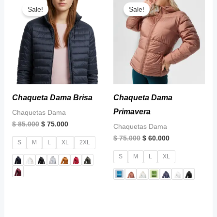
price
price
price
price
Sale!
Sale!
was:
is:
was:
is:
$ 85.000.
$ 75.000.
$ 75.000.
$ 60.000.
Chaqueta Dama Brisa
Chaqueta Dama
Primavera
Chaquetas Dama
$
85.000
$
75.000
Chaquetas Dama
$
75.000
$
60.000
S
M
L
XL
2XL
S
M
L
XL