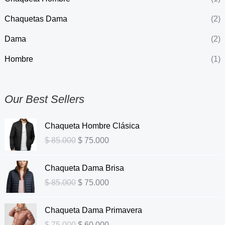
Chaquetas Dama
(2)
Dama
(2)
Hombre
(1)
Our Best Sellers
O
C
Chaqueta Hombre Clásica
r
u
$
85.000
$
75.000
i
r
g
r
O
C
Chaqueta Dama Brisa
i
e
r
u
n
n
$
85.000
$
75.000
i
r
a
t
g
r
l
O
p
C
Chaqueta Dama Primavera
i
e
p
r
r
u
n
n
$
75.000
$
60.000