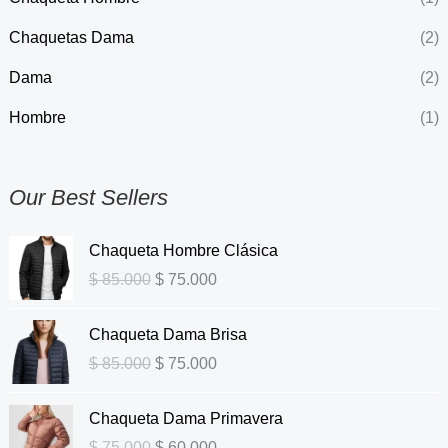
Chaquetas Dama
(2)
Dama
(2)
Hombre
(1)
Our Best Sellers
O
C
Chaqueta Hombre Clásica
r
u
$
85.000
$
75.000
i
r
g
r
O
C
Chaqueta Dama Brisa
i
e
r
u
n
n
$
85.000
$
75.000
i
r
a
t
g
r
l
O
p
C
Chaqueta Dama Primavera
i
e
p
r
r
u
n
n
$
75.000
$
60.000