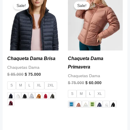
price
price
price
price
Sale!
Sale!
was:
is:
was:
is:
$ 85.000.
$ 75.000.
$ 75.000.
$ 60.000.
Chaqueta Dama Brisa
Chaqueta Dama
Primavera
Chaquetas Dama
$
85.000
$
75.000
Chaquetas Dama
$
75.000
$
60.000
S
M
L
XL
2XL
S
M
L
XL