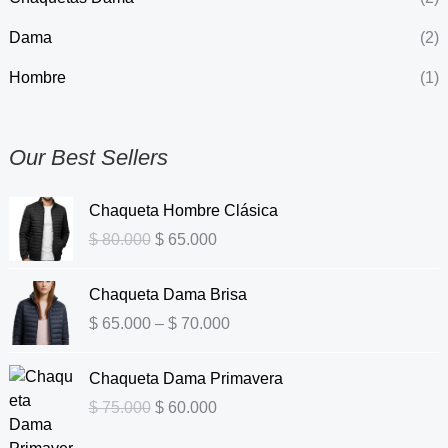
Dama
(2)
Hombre
(1)
Our Best Sellers
O
C
Chaqueta Hombre Clásica
r
u
$
80.000
$
65.000
i
r
g
r
P
Chaqueta Dama Brisa
i
e
r
n
n
$
65.000
–
$
70.000
i
a
t
c
l
O
p
C
Chaqueta Dama Primavera
e
p
r
r
u
r
$
75.000
$
60.000
r
i
i
r
a
i
g
c
r