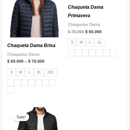
through
$ 75.000.
$ 60.000.
$ 70.000
Chaqueta Dama
Primavera
Chaquetas Dama
$
75.000
$
60.000
S
M
L
XL
Chaqueta Dama Brisa
Chaquetas Dama
$
65.000
–
$
70.000
S
M
L
XL
2XL
Original
Current
price
price
Sale!
was:
is:
$ 80.000.
$ 65.000.