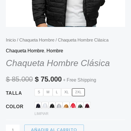
Inicio
/
Chaqueta Hombre
/ Chaqueta Hombre Clásica
Chaqueta Hombre
,
Hombre
Chaqueta Hombre Clásica
$
85.000
$
75.000
+ Free Shipping
S
M
L
XL
2XL
TALLA
COLOR
LIMPIAR
AÑADIR AL CARRITO